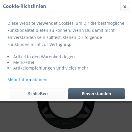
Cookie-Richtlinien
Menü
Diese Website verwendet Cookies, um Dir die bestmögliche
Funktionalität bieten zu können. Wenn Du damit nicht
einverstanden sein solltest, stehen Dir folgende
Übersicht
Winmau Dartboards
Funktionen nicht zur Verfügung:
Winmau - Surround Blade X 4466
Artikel in den Warenkorb legen
Merkzettel
Artikelempfehlungen und vieles mehr
Mehr Informationen
Schließen
Einverstanden