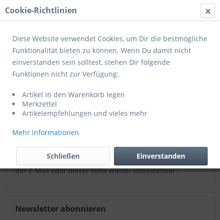
Cookie-Richtlinien
Menü
Diese Website verwendet Cookies, um Dir die bestmögliche
Funktionalität bieten zu können. Wenn Du damit nicht
einverstanden sein solltest, stehen Dir folgende
Newsletter
Funktionen nicht zur Verfügung:
Artikel in den Warenkorb legen
Newsletter abonnieren
Merkzettel
Artikelempfehlungen und vieles mehr
Abonnieren Sie jetzt einfach unseren regelmäßig
Mehr Informationen
erscheinenden Newsletter und Sie werden stets als
Erster über neue Artikel und Angebote informiert.
Schließen
Einverstanden
Der Newsletter ist natürlich jederzeit über einen Link in
der E-Mail oder dieser Seite wieder abbestellbar.
Newsletter abonnieren