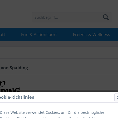
att
Fun & Actionsport
Freizeit & Wellness
 von Spalding
ookie-Richtlinien
Diese Website verwendet Cookies, um Dir die bestmögliche