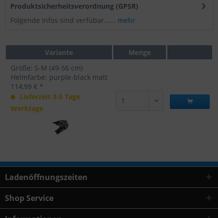
Produktsicherheitsverordnung (GPSR)
Folgende Infos sind verfübar......
mehr
Variante
Menge
Größe: S-M (49-56 cm)
Helmfarbe: purple-black matt
114,99 € *
Lieferzeit 3-5 Tage
Werktage
Ladenöffnungszeiten
Shop Service