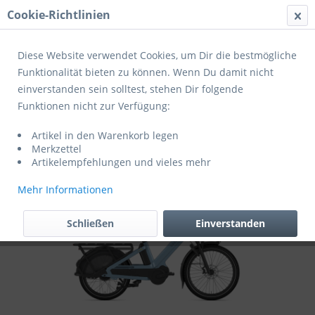
Cookie-Richtlinien
Menü
Diese Website verwendet Cookies, um Dir die bestmögliche
Funktionalität bieten zu können. Wenn Du damit nicht
einverstanden sein solltest, stehen Dir folgende
Übersicht
City-/ Lastenrad
Funktionen nicht zur Verfügung:
Gazelle E-Bike Lastenrad Cabby 24 Zoll
Artikel in den Warenkorb legen
C380 HMB (1 x an Lager zum Sonderpreis)
Merkzettel
Artikelempfehlungen und vieles mehr
Mehr Informationen
Schließen
Einverstanden