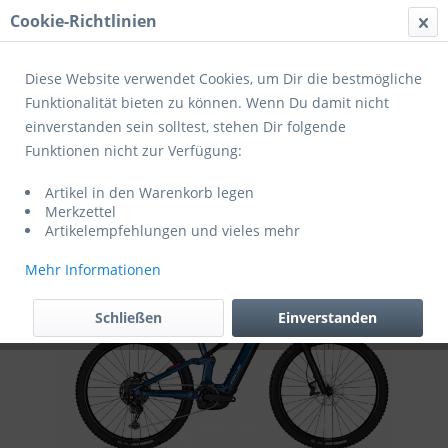
Cookie-Richtlinien
Menü
Diese Website verwendet Cookies, um Dir die bestmögliche
Funktionalität bieten zu können. Wenn Du damit nicht
einverstanden sein solltest, stehen Dir folgende
Übersicht
Mountainbikes
Funktionen nicht zur Verfügung:
Focus E-Bike THRON² 6.7 29DI M42 F Blue
Artikel in den Warenkorb legen
600WH
Merkzettel
Artikelempfehlungen und vieles mehr
Mehr Informationen
Schließen
Einverstanden