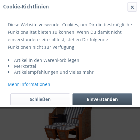
Cookie-Richtlinien
Menü
Diese Website verwendet Cookies, um Dir die bestmögliche
Funktionalität bieten zu können. Wenn Du damit nicht
einverstanden sein solltest, stehen Dir folgende
Übersicht
Strandkörbe
Funktionen nicht zur Verfügung:
De Vries Strandkorb "deVries PURE®
Artikel in den Warenkorb legen
STANDARD"
Merkzettel
Artikelempfehlungen und vieles mehr
Mehr Informationen
Schließen
Einverstanden