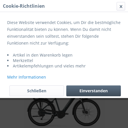
Cookie-Richtlinien
Menü
Diese Website verwendet Cookies, um Dir die bestmögliche
Funktionalität bieten zu können. Wenn Du damit nicht
einverstanden sein solltest, stehen Dir folgende
Übersicht
Trekkingbikes
Funktionen nicht zur Verfügung:
Gazelle E-Bike Medeo T10 HMB Bosch
Artikel in den Warenkorb legen
Performance Line (75Nm) 27,5 Zoll 2024
Merkzettel
Artikelempfehlungen und vieles mehr
Mehr Informationen
Schließen
Einverstanden