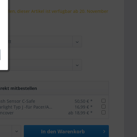
estellen, dieser Artikel ist verfügbar ab 20. November
rekt mitbestellen
ash Sensor C-Safe
50,50 € *
Cratoni Rearlight Typ J -für Pacer/Agravic/AllSet
16,99 € *
incover
ab 18,99 € *
In den
Warenkorb