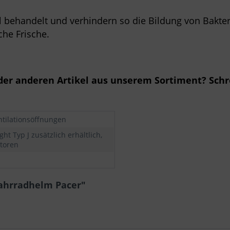
l behandelt und verhindern so die Bildung von Bakteri
che Frische.
der anderen Artikel aus unserem Sortiment? Schr
ntilationsöffnungen
ght Typ J zusätzlich erhältlich,
ktoren
Fahrradhelm Pacer"