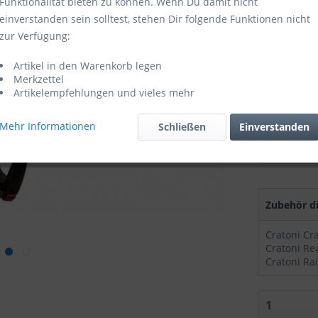
Funktionalität bieten zu können. Wenn Du damit nicht
einverstanden sein solltest, stehen Dir folgende Funktionen nicht
Jetzt vorb
zur Verfügung:
2026
Artikel in den Warenkorb legen
Farbe:
Merkzettel
Artikelempfehlungen und vieles mehr
Größe:
Mehr Informationen
Schließen
Einverstanden
Zubehör di
Cratoni Cr
Cratoni Ra