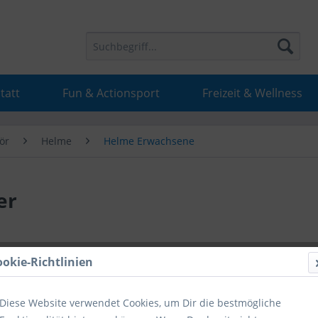
tatt
Fun & Actionsport
Freizeit & Wellness
ör
Helme
Helme Erwachsene
er
52,52 
ookie-Richtlinien
inkl. MwSt.
inkl
Diese Website verwendet Cookies, um Dir die bestmögliche
Hinweise fü