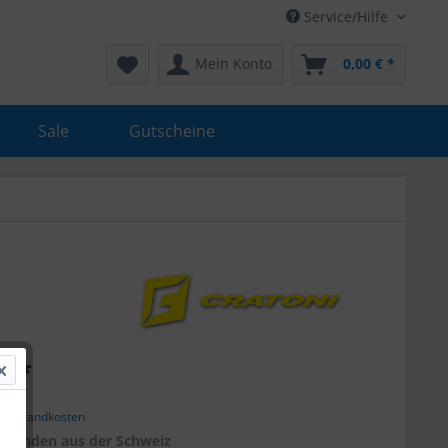
Service/Hilfe
Mein Konto
0,00 € *
Sale
Gutscheine
€ *
. Versandkosten
r
Kunden aus der Schweiz