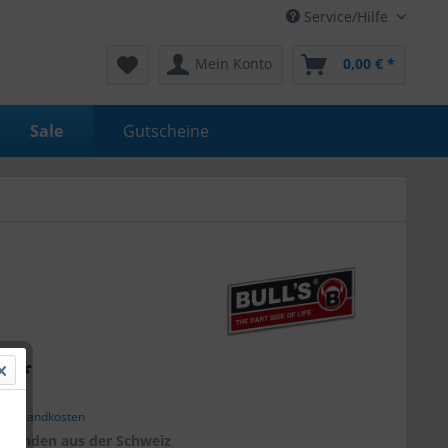
Service/Hilfe
Mein Konto
0,00 € *
Sale
Gutscheine
€ *
. Versandkosten
r
Kunden aus der Schweiz