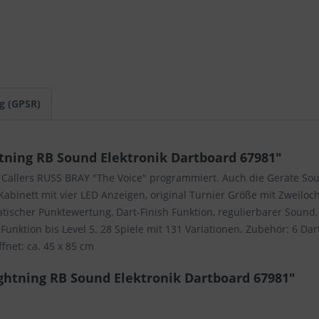
g (GPSR)
tning RB Sound Elektronik Dartboard 67981"
r Callers RUSS BRAY "The Voice" programmiert. Auch die Geräte S
 Kabinett mit vier LED Anzeigen, original Turnier Größe mit Zweil
omatischer Punktewertung, Dart-Finish Funktion, regulierbarer Sound
nktion bis Level 5. 28 Spiele mit 131 Variationen. Zubehör: 6 Dart
fnet: ca. 45 x 85 cm
ghtning RB Sound Elektronik Dartboard 67981"