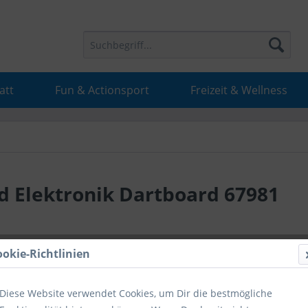
att
Fun & Actionsport
Freizeit & Wellness
d Elektronik Dartboard 67981
93,99 
ookie-Richtlinien
inkl. MwSt.
inkl
Diese Website verwendet Cookies, um Dir die bestmögliche
Hinweise fü