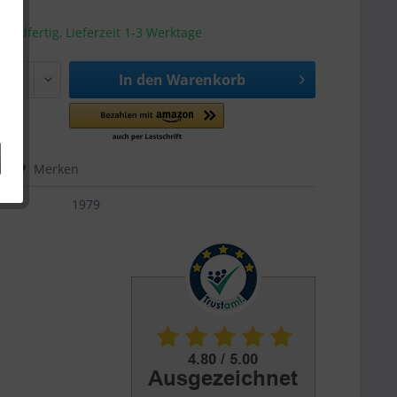
sandfertig, Lieferzeit 1-3 Werktage
In den
Warenkorb
hen
Merken
1979