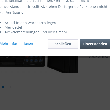
Funktionalität bieten zu können. Wenn Du damit nicht
einverstanden sein solltest, stehen Dir folgende Funktionen nicht
Sofort ver
zur Verfügung:
Artikel in den Warenkorb legen
Merkzettel
Artikelempfehlungen und vieles mehr
Mehr Informationen
Schließen
Einverstanden
Vergleic
Artikel-Nr.: