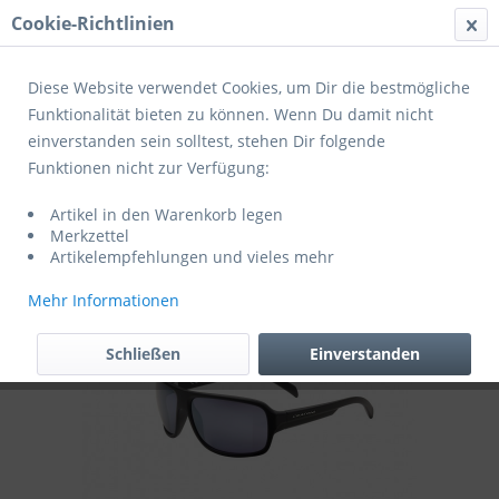
Cookie-Richtlinien
Menü
Diese Website verwendet Cookies, um Dir die bestmögliche
Funktionalität bieten zu können. Wenn Du damit nicht
einverstanden sein solltest, stehen Dir folgende
Übersicht
Fahrradbrillen
Funktionen nicht zur Verfügung:
Cratoni Fahrradbrille C-Ice COLOR+
Artikel in den Warenkorb legen
Lifestyle
Merkzettel
Artikelempfehlungen und vieles mehr
Mehr Informationen
Schließen
Einverstanden