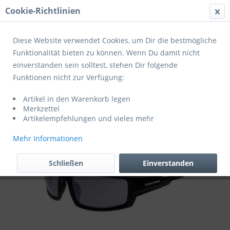
Cookie-Richtlinien
Menü
Diese Website verwendet Cookies, um Dir die bestmögliche
Funktionalität bieten zu können. Wenn Du damit nicht
einverstanden sein solltest, stehen Dir folgende
Übersicht
Fahrradbrillen
Funktionen nicht zur Verfügung:
Cratoni Fahrradbrille Raw
Artikel in den Warenkorb legen
Merkzettel
Artikelempfehlungen und vieles mehr
Mehr Informationen
Schließen
Einverstanden