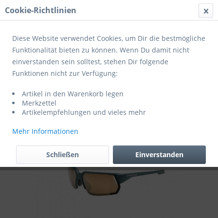
Cookie-Richtlinien
Menü
Diese Website verwendet Cookies, um Dir die bestmögliche
Funktionalität bieten zu können. Wenn Du damit nicht
einverstanden sein solltest, stehen Dir folgende
Übersicht
Fahrradbrillen
Funktionen nicht zur Verfügung:
Cratoni Fahrradbrille C-Lite COLOR+
Artikel in den Warenkorb legen
Sport
Merkzettel
Artikelempfehlungen und vieles mehr
Mehr Informationen
Schließen
Einverstanden