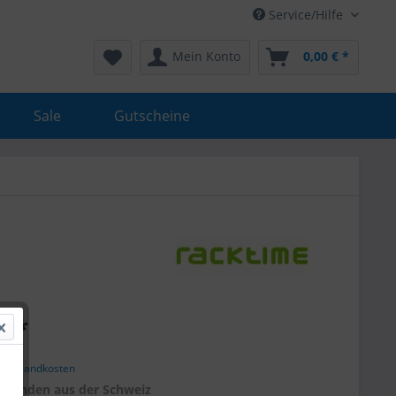
Service/Hilfe
Mein Konto
0,00 € *
Sale
Gutscheine
€ *
. Versandkosten
r
Kunden aus der Schweiz