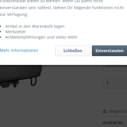
Funktionalität bieten zu können. Wenn Du damit nicht
einverstanden sein solltest, stehen Dir folgende Funktionen nicht
Sofort ver
zur Verfügung:
Größe:
Artikel in den Warenkorb legen
Merkzettel
Artikelempfehlungen und vieles mehr
Mehr Informationen
Schließen
Einverstanden
Zubehör di
Racktime S
Vergleic
Artikel-Nr.: