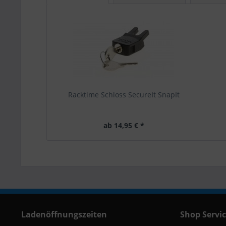
Racktime Schloss SecureIt SnapIt
ab 14,95 € *
Ladenöffnungszeiten
Shop Servi