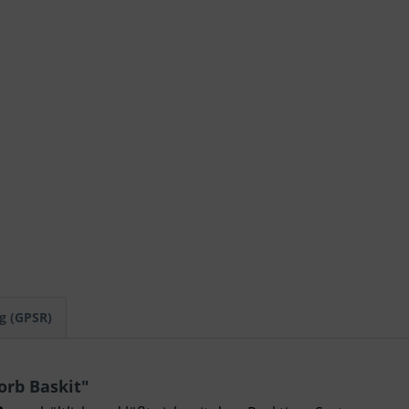
g (GPSR)
rb Baskit"