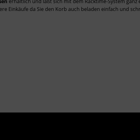
ßen
erhältlich und läßt sich mit dem Racktime-System ganz 
einere Einkäufe da Sie den Korb auch beladen einfach und s