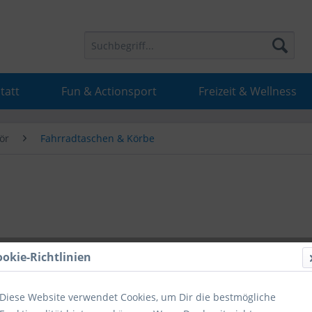
tatt
Fun & Actionsport
Freizeit & Wellness
ör
Fahrradtaschen & Körbe
42,99 
ookie-Richtlinien
inkl. MwSt.
inkl
Diese Website verwendet Cookies, um Dir die bestmögliche
Hinweise fü