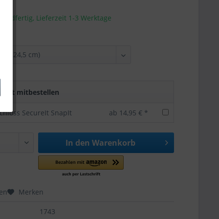
sandfertig, Lieferzeit 1-3 Werktage
rekt mitbestellen
chloss SecureIt SnapIt
ab 14,95 € *
In den
Warenkorb
hen
Merken
1743