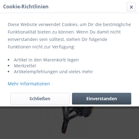
Cookie-Richtlinien
Menü
Diese Website verwendet Cookies, um Dir die bestmögliche
Funktionalität bieten zu können. Wenn Du damit nicht
einverstanden sein solltest, stehen Dir folgende
Übersicht
Helme Erwachsene
Funktionen nicht zur Verfügung:
Cratoni Fahrradhelm Smartride 1.2
Artikel in den Warenkorb legen
Merkzettel
Artikelempfehlungen und vieles mehr
Mehr Informationen
Schließen
Einverstanden