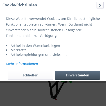
Cookie-Richtlinien
Menü
Diese Website verwendet Cookies, um Dir die bestmögliche
Funktionalität bieten zu können. Wenn Du damit nicht
einverstanden sein solltest, stehen Dir folgende
Übersicht
Helme Erwachsene
Funktionen nicht zur Verfügung:
Cratoni Fahrradhelm C-Maniac 2.0 Trail
Artikel in den Warenkorb legen
Merkzettel
Artikelempfehlungen und vieles mehr
Mehr Informationen
Schließen
Einverstanden