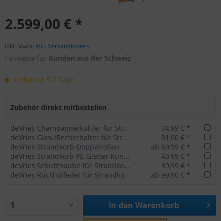
2.599,00 € *
inkl. MwSt.
inkl. Versandkosten
Hinweise für
Kunden aus der Schweiz
Lieferzeit 5-7 Tage
Zubehör direkt mitbestellen
deVries Champagnerkühler für Strandkörbe
74,99 € *
deVries Glas-/Becherhalter für Strandkörbe
31,90 € *
deVries Strandkorb-Doppelrollen
ab 69,99 € *
deVries Strandkorb PE-Gleiter Kunststoff schwarz 4er Set
43,99 € *
deVries Schutzhaube für Strandkorb Classic
89,99 € *
deVries Rückholfeder für Strandkorb Seaside / Cliff
ab 99,90 € *
In den
Warenkorb