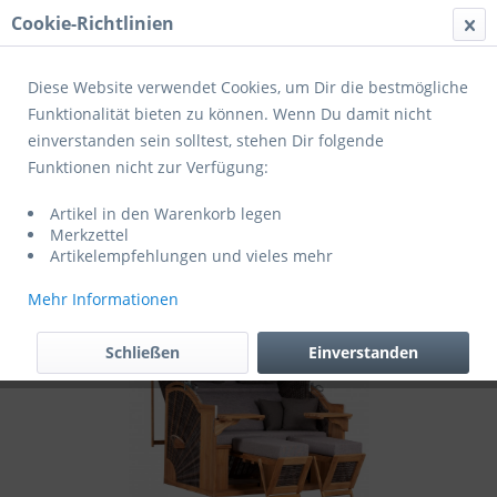
Cookie-Richtlinien
Menü
Diese Website verwendet Cookies, um Dir die bestmögliche
Funktionalität bieten zu können. Wenn Du damit nicht
einverstanden sein solltest, stehen Dir folgende
Übersicht
Strandkörbe
Funktionen nicht zur Verfügung:
deVries PURE Strandkorb Seaside XXL PE
Artikel in den Warenkorb legen
Teak stone grey Design 466
Merkzettel
Artikelempfehlungen und vieles mehr
Mehr Informationen
Schließen
Einverstanden