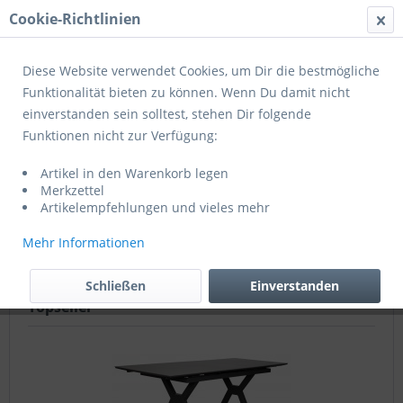
Cookie-Richtlinien
Menü
Diese Website verwendet Cookies, um Dir die bestmögliche
Funktionalität bieten zu können. Wenn Du damit nicht
einverstanden sein solltest, stehen Dir folgende
Tische/Tischsysteme
Funktionen nicht zur Verfügung:
Artikel in den Warenkorb legen
VIELFALT STEHT ZUR WAHL! Material, Farbe, Tischgröße,
Merkzettel
Design – die Anforderungen an einen Gartentisch sind
Artikelempfehlungen und vieles mehr
hoch. Hier spielt das individuelle Platzangebot auf der
Terrasse eine ebenso große...
mehr erfahren »
Mehr Informationen
Schließen
Einverstanden
Topseller