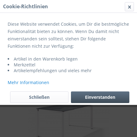
Cookie-Richtlinien
Menü
Diese Website verwendet Cookies, um Dir die bestmögliche
Funktionalität bieten zu können. Wenn Du damit nicht
einverstanden sein solltest, stehen Dir folgende
Übersicht
Tische
Funktionen nicht zur Verfügung:
Sieger Exclusiv Lofttisch Polytec
Artikel in den Warenkorb legen
Tischplatte zement/graphit + Rundrohr-
Merkzettel
Gestell eisengrau
Artikelempfehlungen und vieles mehr
Mehr Informationen
Schließen
Einverstanden