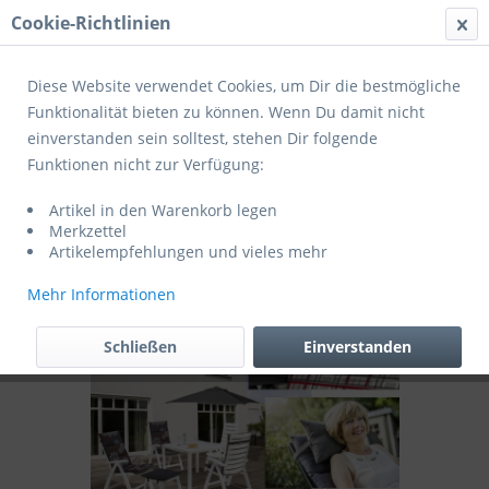
Cookie-Richtlinien
Menü
Diese Website verwendet Cookies, um Dir die bestmögliche
Funktionalität bieten zu können. Wenn Du damit nicht
einverstanden sein solltest, stehen Dir folgende
Übersicht
Polsterauflagen
Funktionen nicht zur Verfügung:
Kettler Polsterauflage KTA 1 mit
Artikel in den Warenkorb legen
Schaum/Vliesfüllung
Merkzettel
Artikelempfehlungen und vieles mehr
Mehr Informationen
Schließen
Einverstanden