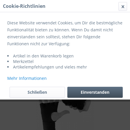
Cookie-Richtlinien
Menü
Diese Website verwendet Cookies, um Dir die bestmögliche
Funktionalität bieten zu können. Wenn Du damit nicht
einverstanden sein solltest, stehen Dir folgende
Übersicht
Boxen
Funktionen nicht zur Verfügung:
Adidas Boxinnenhandschuhe Super
Artikel in den Warenkorb legen
Inner Glove schwarz/weiß
Merkzettel
Artikelempfehlungen und vieles mehr
Mehr Informationen
Schließen
Einverstanden