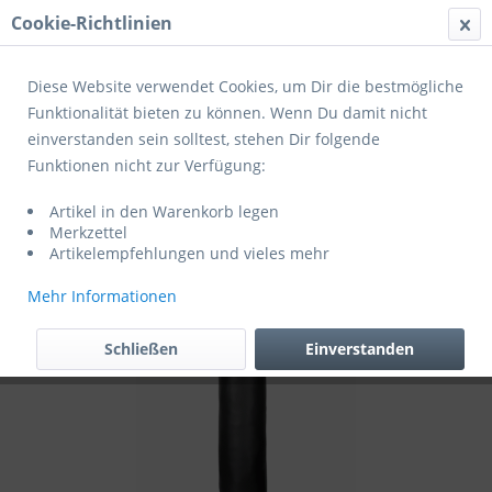
Cookie-Richtlinien
Menü
Diese Website verwendet Cookies, um Dir die bestmögliche
Funktionalität bieten zu können. Wenn Du damit nicht
einverstanden sein solltest, stehen Dir folgende
Übersicht
Boxsäcke
Funktionen nicht zur Verfügung:
HAMMER Boxsack Premium Black Kick
Artikel in den Warenkorb legen
93209
Merkzettel
Artikelempfehlungen und vieles mehr
Mehr Informationen
Schließen
Einverstanden