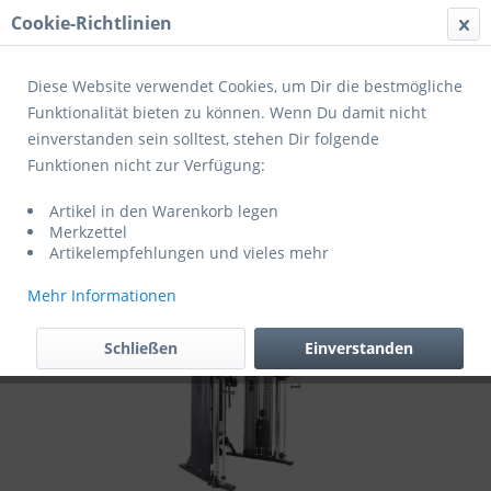
Cookie-Richtlinien
Menü
Diese Website verwendet Cookies, um Dir die bestmögliche
Funktionalität bieten zu können. Wenn Du damit nicht
einverstanden sein solltest, stehen Dir folgende
Übersicht
Kraftstationen
Funktionen nicht zur Verfügung:
Finnlo MAXIMUM Kraftstation FT2 inkl.
Artikel in den Warenkorb legen
Schraegbank und Beincurl 3638
Merkzettel
Artikelempfehlungen und vieles mehr
Mehr Informationen
Schließen
Einverstanden