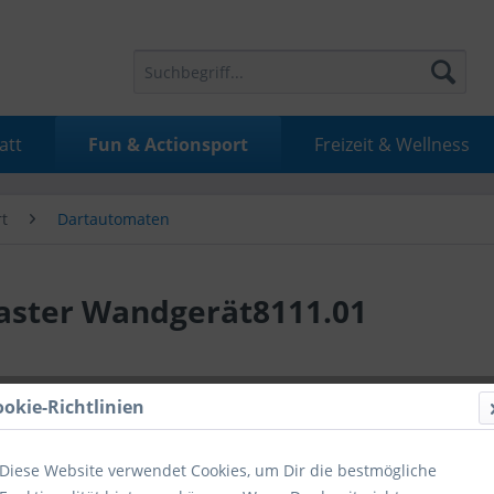
att
Fun & Actionsport
Freizeit & Wellness
t
Dartautomaten
aster Wandgerät8111.01
1.475,
ookie-Richtlinien
inkl. MwSt.
inkl
Diese Website verwendet Cookies, um Dir die bestmögliche
Hinweise fü