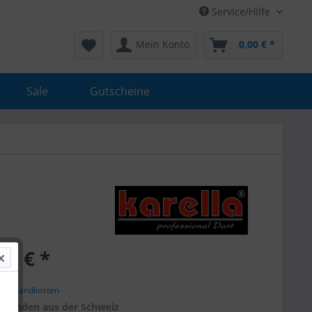
Service/Hilfe
Mein Konto
0,00 € *
Sale
Gutscheine
00 € *
. Versandkosten
r
Kunden aus der Schweiz