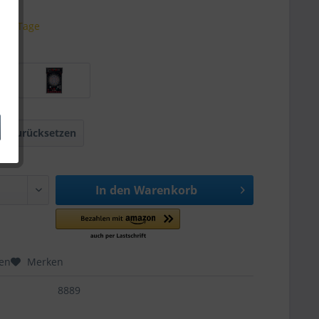
 3-5 Tage
l zurücksetzen
In den
Warenkorb
hen
Merken
8889