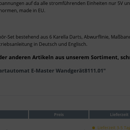
 Spannungen auf da alle stromführenden Einheiten nur 5V u
tsnormen, made in EU.
ör-Set bestehend aus 6 Karella Darts, Abwurflinie, Maßban
etriebsanleitung in Deutsch und Englisch.
er anderen Artikeln aus unserem Sortiment, sch
Dartautomat E-Master Wandgerät8111.01"
Preis
Lieferzeit
Lieferzeit 3-5 Ta