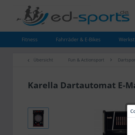
Fitness
Fahrräder & E-Bikes
Werkst
Übersicht
Fun & Actionsport
Dartspor
Karella Dartautomat E-M
C