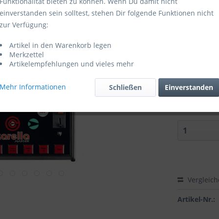
Funktionalität bieten zu können. Wenn Du damit nicht
einverstanden sein solltest, stehen Dir folgende Funktionen nicht
Lieferzeit
zur Verfügung:
Ausführung
Artikel in den Warenkorb legen
Merkzettel
Artikelempfehlungen und vieles mehr
Mehr Informationen
Schließen
Einverstanden
Auswah
Vergleic
Artikel-Nr.: