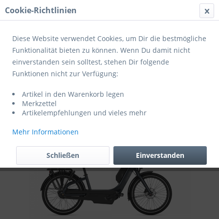
Cookie-Richtlinien
Menü
Diese Website verwendet Cookies, um Dir die bestmögliche
Funktionalität bieten zu können. Wenn Du damit nicht
einverstanden sein solltest, stehen Dir folgende
Übersicht
Klapp- und Kompakträder
Funktionen nicht zur Verfügung:
Gazelle Easyflow C8 HMS L46 Anthracite
Artikel in den Warenkorb legen
grey S8
Merkzettel
Artikelempfehlungen und vieles mehr
Mehr Informationen
Schließen
Einverstanden