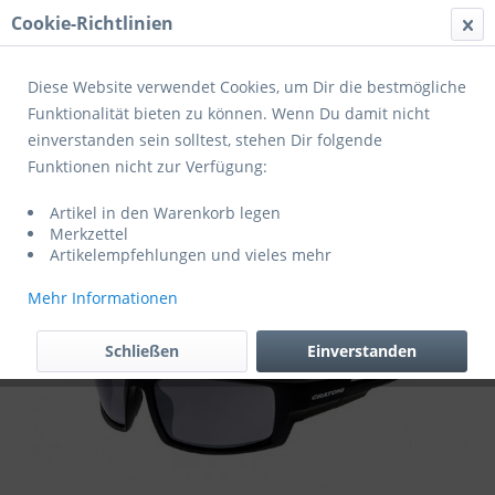
Cookie-Richtlinien
Menü
Diese Website verwendet Cookies, um Dir die bestmögliche
Funktionalität bieten zu können. Wenn Du damit nicht
einverstanden sein solltest, stehen Dir folgende
Übersicht
Fahrradbrillen
Funktionen nicht zur Verfügung:
Cratoni Fahrradbrille Raw
Artikel in den Warenkorb legen
Merkzettel
Artikelempfehlungen und vieles mehr
Mehr Informationen
Schließen
Einverstanden