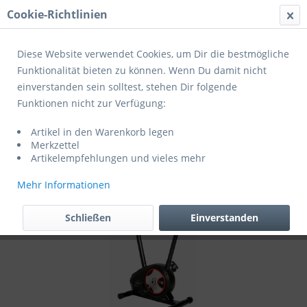
Cookie-Richtlinien
Menü
Diese Website verwendet Cookies, um Dir die bestmögliche
Funktionalität bieten zu können. Wenn Du damit nicht
einverstanden sein solltest, stehen Dir folgende
Übersicht
Homefitness
Funktionen nicht zur Verfügung:
Christopeit Heimtrainer Ergometer BT 4
Artikel in den Warenkorb legen
1725
Merkzettel
Artikelempfehlungen und vieles mehr
Mehr Informationen
Schließen
Einverstanden