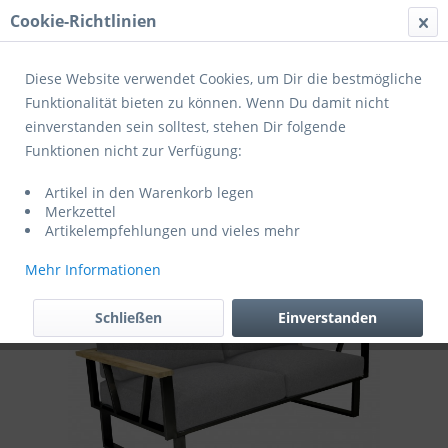
Cookie-Richtlinien
Menü
Diese Website verwendet Cookies, um Dir die bestmögliche
Funktionalität bieten zu können. Wenn Du damit nicht
einverstanden sein solltest, stehen Dir folgende
Übersicht
Aluminium
Funktionen nicht zur Verfügung:
ZEBRA Gartenmöbelreihe BELVEDERE
Artikel in den Warenkorb legen
LOUNGE ( Lagerabverkauf nur noch
Merkzettel
wenige Stückzahlen da )
Artikelempfehlungen und vieles mehr
Mehr Informationen
Schließen
Einverstanden