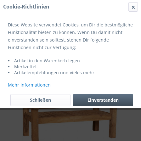
Cookie-Richtlinien
Menü
Diese Website verwendet Cookies, um Dir die bestmögliche
Funktionalität bieten zu können. Wenn Du damit nicht
einverstanden sein solltest, stehen Dir folgende
Übersicht
Einzelmöbel
Funktionen nicht zur Verfügung:
De Vries Gartenbank "Woodie" Rustique
Artikel in den Warenkorb legen
160 - 163 x 82 x 99 cm
Merkzettel
Artikelempfehlungen und vieles mehr
Mehr Informationen
Schließen
Einverstanden