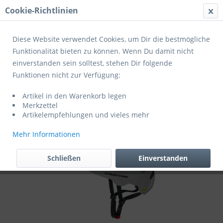
Cookie-Richtlinien
Menü
Diese Website verwendet Cookies, um Dir die bestmögliche
Funktionalität bieten zu können. Wenn Du damit nicht
einverstanden sein solltest, stehen Dir folgende
Übersicht
Helme Mountainbike/Cross/Off-Road
Funktionen nicht zur Verfügung:
Cratoni Fahrradhelm WildCat MIPS S-M
Artikel in den Warenkorb legen
(49-56cm)
Merkzettel
Artikelempfehlungen und vieles mehr
Mehr Informationen
Schließen
Einverstanden