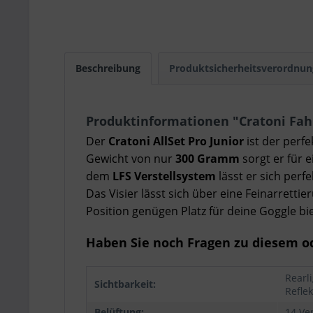
Beschreibung
Produktsicherheitsverordnun
Produktinformationen "Cratoni Fahrr
Der
Cratoni AllSet Pro Junior
ist der perf
Gewicht von nur
300 Gramm
sorgt er für 
dem
LFS Verstellsystem
lässt er sich per
Das Visier lässt sich über eine Feinarretti
Position genügen Platz für deine Goggle bi
Haben Sie noch Fragen zu diesem od
Rearli
Sichtbarkeit:
Refle
Belüftung:
14 Ve