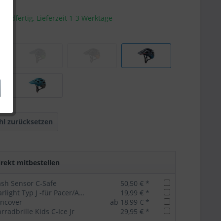
sandfertig, Lieferzeit 1-3 Werktage
l zurücksetzen
rekt mitbestellen
ash Sensor C-Safe
50,50 € *
Cratoni Rearlight Typ J -für Pacer/Agravic/AllSet
19,99 € *
incover
ab 18,99 € *
rradbrille Kids C-Ice Jr
29,95 € *