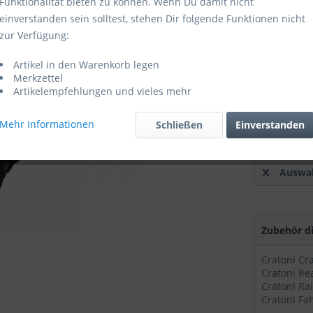
Funktionalität bieten zu können. Wenn Du damit nicht
einverstanden sein solltest, stehen Dir folgende Funktionen nicht
Sofort ver
zur Verfügung:
Farbe
Artikel in den Warenkorb legen
Merkzettel
Artikelempfehlungen und vieles mehr
Mehr Informationen
Schließen
Einverstanden
Auswah
Zubehör di
Cratoni Cr
Cratoni Ra
Cratoni Fah