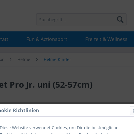
tatt
Fun & Actionsport
Freizeit & Wellness
ör
Helme
Helme Kinder
t Pro Jr. uni (52-57cm)
99,95 
ookie-Richtlinien
inkl. MwSt.
inkl
Diese Website verwendet Cookies, um Dir die bestmögliche
Hinweise fü