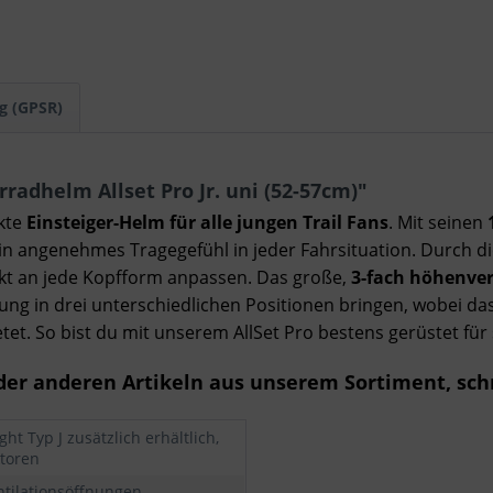
g (GPSR)
adhelm Allset Pro Jr. uni (52-57cm)"
ekte
Einsteiger-Helm für alle jungen Trail Fans
. Mit seinen
ein angenehmes Tragegefühl in jeder Fahrsituation. Durch d
fekt an jede Kopfform anpassen. Das große,
3-fach höhenvers
erung in drei unterschiedlichen Positionen bringen, wobei da
etet. So bist du mit unserem AllSet Pro bestens gerüstet für
er anderen Artikeln aus unserem Sortiment, sch
ght Typ J zusätzlich erhältlich,
ktoren
ntilationsöffnungen