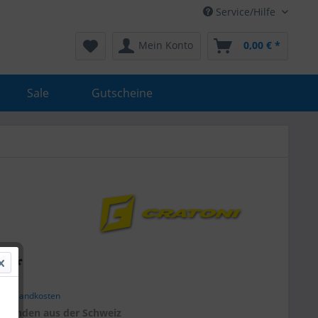
Service/Hilfe
Mein Konto
0,00 € *
Sale
Gutscheine
€ *
. Versandkosten
r
Kunden aus der Schweiz