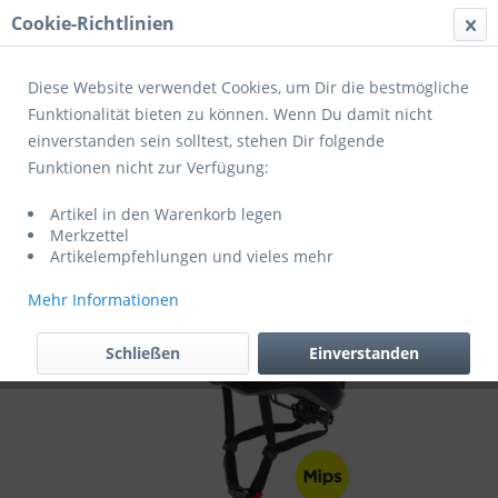
Cookie-Richtlinien
Menü
Diese Website verwendet Cookies, um Dir die bestmögliche
Funktionalität bieten zu können. Wenn Du damit nicht
einverstanden sein solltest, stehen Dir folgende
Übersicht
Helme Erwachsene
Funktionen nicht zur Verfügung:
Cratoni Fahrradhelm AllRide MIPS UNI S-
Artikel in den Warenkorb legen
M (53-59 cm) black matt
Merkzettel
Artikelempfehlungen und vieles mehr
Mehr Informationen
Schließen
Einverstanden