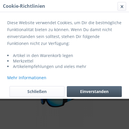
Cookie-Richtlinien
Menü
Diese Website verwendet Cookies, um Dir die bestmögliche
Funktionalität bieten zu können. Wenn Du damit nicht
einverstanden sein solltest, stehen Dir folgende
Übersicht
Fahrradbrillen
Funktionen nicht zur Verfügung:
Cratoni Fahrradbrille C-Spin Kids
Artikel in den Warenkorb legen
Merkzettel
Artikelempfehlungen und vieles mehr
Mehr Informationen
Schließen
Einverstanden