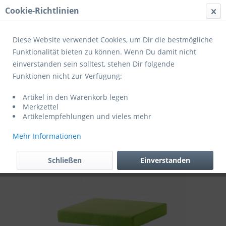
Cookie-Richtlinien
Menü
Diese Website verwendet Cookies, um Dir die bestmögliche
Funktionalität bieten zu können. Wenn Du damit nicht
einverstanden sein solltest, stehen Dir folgende
Übersicht
Aluminium
Funktionen nicht zur Verfügung:
Sieger Exclusiv Passion Lounge-Gruppe
Artikel in den Warenkorb legen
Lugo
Merkzettel
Artikelempfehlungen und vieles mehr
Mehr Informationen
Schließen
Einverstanden