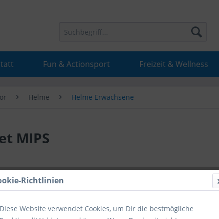
tatt
Fun & Actionsport
Freizeit & Wellness
ör
Helme
Helme Erwachsene
et MIPS
92,92 
ookie-Richtlinien
inkl. MwSt.
inkl
Diese Website verwendet Cookies, um Dir die bestmögliche
Hinweise fü