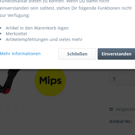
Funktionalität bieten zu können. Wenn Du damit nicht
einverstanden sein solltest, stehen Dir folgende Funktionen nicht
Lieferzeit
zur Verfügung:
Größe:
Artikel in den Warenkorb legen
Merkzettel
Artikelempfehlungen und vieles mehr
Helmfarbe:
Mehr Informationen
Schließen
Einverstanden
Vergleic
Artikel-Nr.: