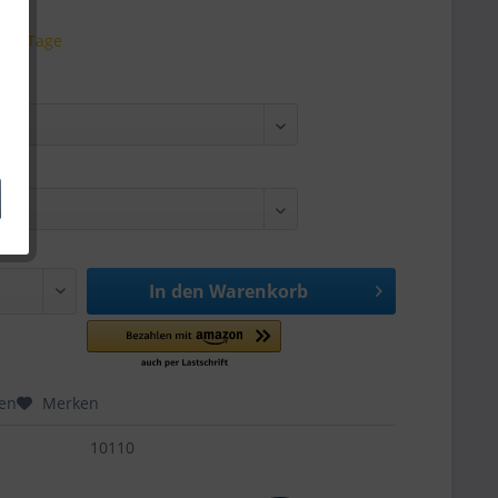
 3-5 Tage
In den
Warenkorb
hen
Merken
10110