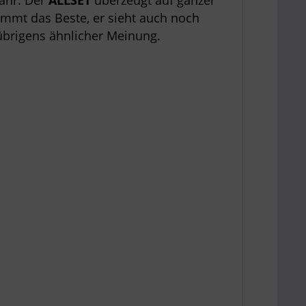
ähr. Der
ALLSET
überzeugt auf ganzer
ommt das Beste, er sieht auch noch
übrigens ähnlicher Meinung.