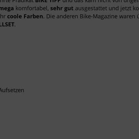
hrte Prädikat
BIKE
TIPP
und das kam nicht von ungef
mega
komfortabel,
sehr
gut
ausgestattet und jetzt k
ehr
coole
Farben
. Die anderen Bike-Magazine waren 
LLSET
.
Aufsetzen