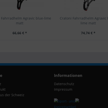
i Fahrradhelm Agravic blue-lime
Cratoni Fahrradhelm Agravic 
matt
lime matt
66,66 € *
74,74 € *
ce
Informationen
z
Datenschutz
dukt
Impressum
us der Schweiz