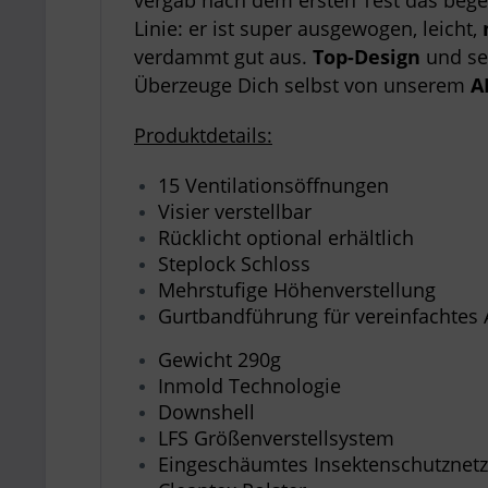
vergab nach dem ersten Test das bege
Linie: er ist super ausgewogen, leicht,
verdammt gut aus.
Top-Design
und s
Überzeuge Dich selbst von unserem
A
Produktdetails:
15 Ventilationsöffnungen
Visier verstellbar
Rücklicht optional erhältlich
Steplock Schloss
Mehrstufige Höhenverstellung
Gurtbandführung für vereinfachtes 
Gewicht 290g
Inmold Technologie
Downshell
LFS Größenverstellsystem
Eingeschäumtes Insektenschutznetz