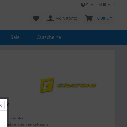
Service/Hilfe
Mein Konto
0,00 € *
Sale
Gutscheine
€ *
. Versandkosten
r
Kunden aus der Schweiz