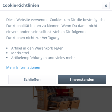
Cookie-Richtlinien
Menü
Diese Website verwendet Cookies, um Dir die bestmögliche
Funktionalität bieten zu können. Wenn Du damit nicht
einverstanden sein solltest, stehen Dir folgende
Übersicht
Strandkörbe
Funktionen nicht zur Verfügung:
deVries Kissenausstattung für
Artikel in den Warenkorb legen
Strandkorb Friesland Sylt
Merkzettel
Artikelempfehlungen und vieles mehr
Mehr Informationen
Schließen
Einverstanden