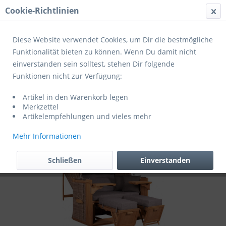
Cookie-Richtlinien
Menü
Diese Website verwendet Cookies, um Dir die bestmögliche
Funktionalität bieten zu können. Wenn Du damit nicht
einverstanden sein solltest, stehen Dir folgende
Übersicht
Strandkörbe
Funktionen nicht zur Verfügung:
deVries Kissenausstattung für
Artikel in den Warenkorb legen
Strandkorb Friesland Sylt
Merkzettel
Artikelempfehlungen und vieles mehr
Mehr Informationen
Schließen
Einverstanden