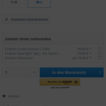
S-M
M-L
Auswahl zurücksetzen
Zubehör direkt mitbestellen
Cratoni Crash Sensor C-Safe
50,50 € *
Cratoni Rearlight Typ J -für Pacer/Agravic/AllSet
19,99 € *
Cratoni Raincover
ab 18,99 € *
In den
Warenkorb
Merken