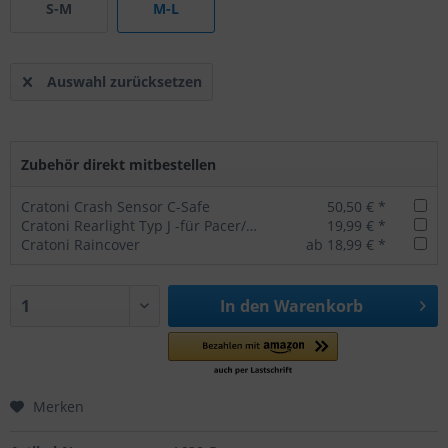
S-M
M-L
Auswahl zurücksetzen
Zubehör direkt mitbestellen
Cratoni Crash Sensor C-Safe
50,50 € *
Cratoni Rearlight Typ J -für Pacer/Agravic/AllSet
19,99 € *
Cratoni Raincover
ab 18,99 € *
In den
Warenkorb
Merken