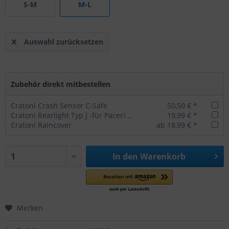
S-M
M-L
Auswahl zurücksetzen
Zubehör direkt mitbestellen
Cratoni Crash Sensor C-Safe
50,50 € *
Cratoni Rearlight Typ J -für Pacer/Agravic/AllSet
19,99 € *
Cratoni Raincover
ab 18,99 € *
In den
Warenkorb
Merken